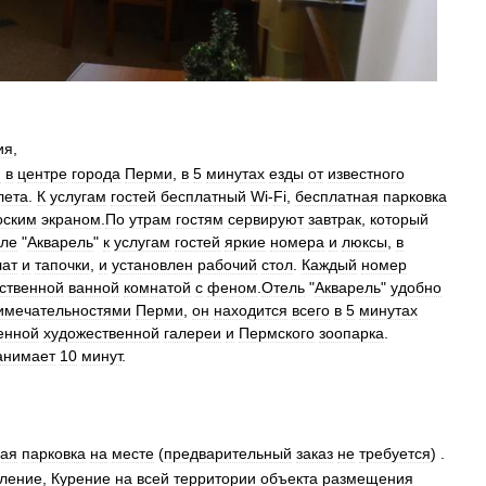
ия
,
н
в
центре
города
Перми
,
в
5
минутах
езды
от
известного
лета
.
К
услугам
гостей
бесплатный
Wi
-
Fi
,
бесплатная
парковка
оским
экраном
.
По
утрам
гостям
сервируют
завтрак
,
который
еле
"
Акварель
"
к
услугам
гостей
яркие
номера
и
люксы
,
в
лат
и
тапочки
,
и
установлен
рабочий
стол
.
Каждый
номер
ственной
ванной
комнатой
с
феном
.
Отель
"
Акварель
"
удобно
имечательностями
Перми
,
он
находится
всего
в
5
минутах
енной
художественной
галереи
и
Пермского
зоопарка
.
анимает
10
минут
.
ная
парковка
на
месте
(
предварительный
заказ
не
требуется
) .
ление
,
Курение
на
всей
территории
объекта
размещения