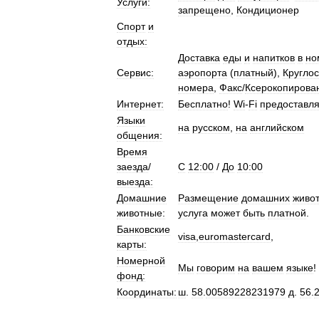
Услуги:
запрещено
,
Кондиционер
Спорт
и
отдых:
Доставка
еды
и
напитков
в
но
Сервис:
аэропорта
(
платный
),
Кругло
номера
,
Факс
/
Ксерокопирова
Интернет:
Бесплатно
!
Wi
-
Fi
предоставля
Языки
на
русском
,
на
английском
общения:
Время
заезда
/
C
12:00
/
До
10:00
выезда:
Домашние
Размещение
домашних
живо
животные:
услуга
может
быть
платной
.
Банковские
visa
,
euromastercard
,
карты:
Номерной
Мы
говорим
на
вашем
языке
!
фонд:
Координаты:
ш
.
58
.
00589228231979
д
.
56
.