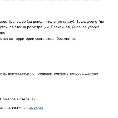
мер
,
Трансфер
(
за
дополнительную
плату
),
Трансфер
от
/
до
суточная
стойка
регистрации
,
Прачечная
,
Дневная
уборка
ние
ется
на
территории
всего
отеля
бесплатно
.
тных
допускается
по
предварительному
запросу
.
Данная
Номеров
в
отеле:
17
24086439609528
на
карте