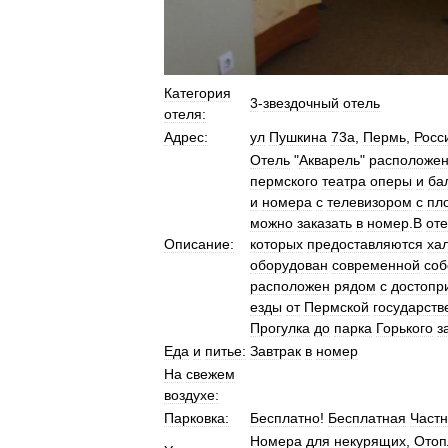
Категория
3
-
звездочный
отель
отеля:
Адрес:
ул
Пушкина
73а
,
Пермь
,
Росс
Отель
"
Акварель
"
расположе
пермского
театра
оперы
и
ба
и
номера
с
телевизором
с
пл
можно
заказать
в
номер
.
В
от
Описание:
которых
предоставляются
ха
оборудован
современной
соб
расположен
рядом
с
достопр
езды
от
Пермской
государств
Прогулка
до
парка
Горького
з
Еда
и
питье:
Завтрак
в
номер
На
свежем
воздухе:
Парковка:
Бесплатно
!
Бесплатная
Част
Номера
для
некурящих
,
Отоп