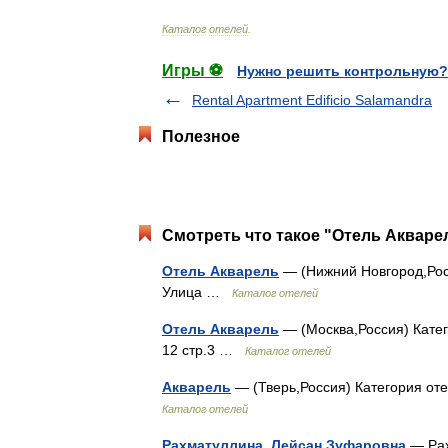
Каталог
отелей
.
Игры ⚽
Нужно решить контрольную?
Rental Apartment Edificio Salamandra
Полезное
Смотреть что такое "Отель Акварел
Отель Акварель
— (Нижний Новгород,Росс
Улица …
Каталог отелей
Отель Акварель
— (Москва,Россия) Катег
12 стр.3 …
Каталог отелей
Акварель
— (Тверь,Россия) Категория от
Каталог отелей
Рахматуллина, Лейсан Зуфаровна
— Рах