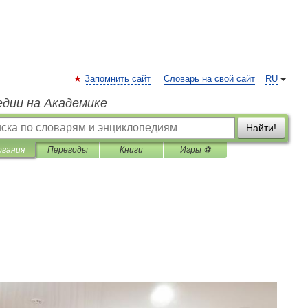
Запомнить сайт
Словарь на свой сайт
RU
едии на Академике
Найти!
ования
Переводы
Книги
Игры ⚽