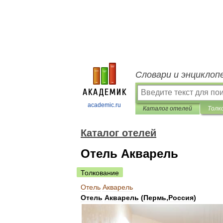
Словари и энциклоп
academic.ru
Каталог отелей
Толк
Каталог отелей
Отель Акварель
Толкование
Отель
Акварель
Отель
Акварель
(
Пермь
,
Россия
)