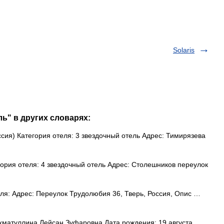
Solaris
ь" в других словарях:
ия) Категория отеля: 3 звездочный отель Адрес: Тимирязева
ория отеля: 4 звездочный отель Адрес: Столешников переулок
еля: Адрес: Переулок Трудолюбия 36, Тверь, Россия, Опис …
матуллина Лейсан Зуфаровна Дата рождения: 19 августа